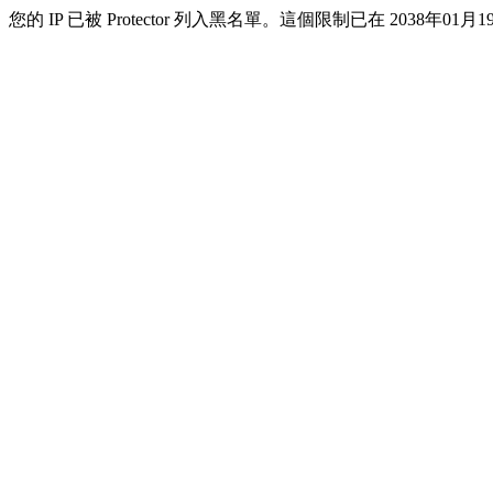
您的 IP 已被 Protector 列入黑名單。這個限制已在 2038年01月