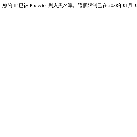
您的 IP 已被 Protector 列入黑名單。這個限制已在 2038年01月