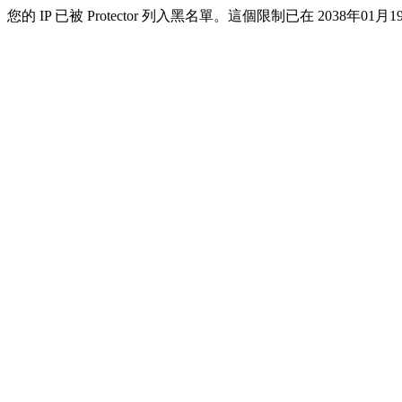
您的 IP 已被 Protector 列入黑名單。這個限制已在 2038年01月