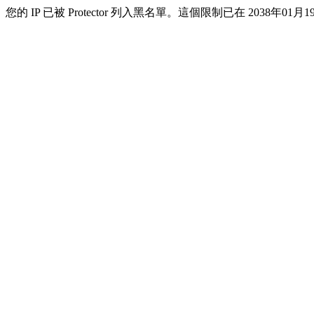
您的 IP 已被 Protector 列入黑名單。這個限制已在 2038年01月