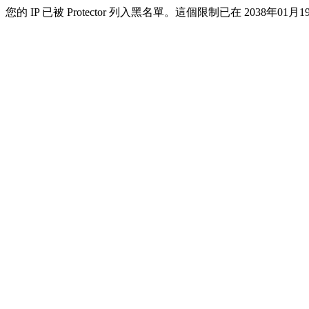
您的 IP 已被 Protector 列入黑名單。這個限制已在 2038年01月