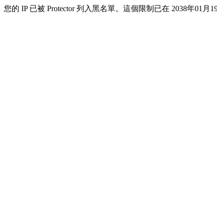
您的 IP 已被 Protector 列入黑名單。這個限制已在 2038年01月