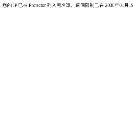
您的 IP 已被 Protector 列入黑名單。這個限制已在 2038年01月