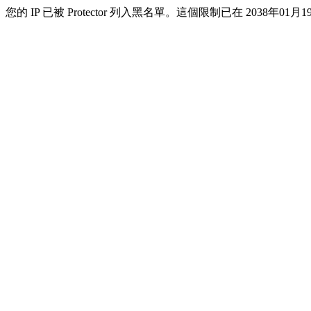
您的 IP 已被 Protector 列入黑名單。這個限制已在 2038年01月